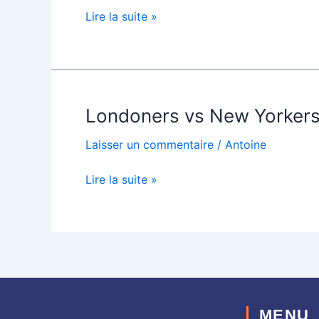
Lire la suite »
Londoners vs New Yorker
Londoners
vs
Laisser un commentaire
/
Antoine
New
Yorkers
Lire la suite »
MENU