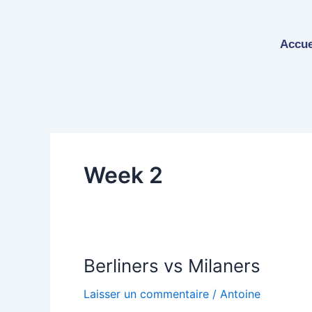
Aller
au
contenu
Accue
Week 2
Berliners vs Milaners
Berliners
vs
Laisser un commentaire
/
Antoine
Milaners