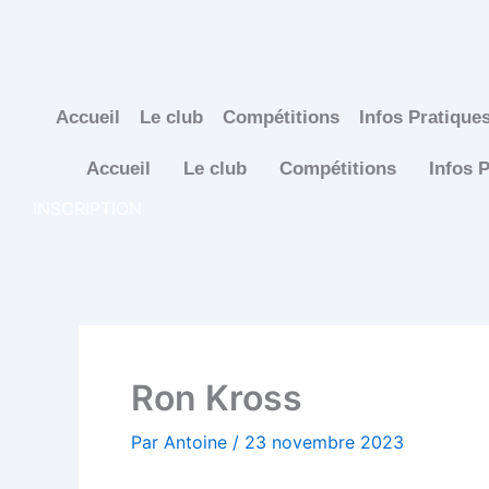
Aller
au
contenu
Accueil
Le club
Compétitions
Infos Pratique
Accueil
Le club
Compétitions
Infos 
INSCRIPTION
Ron Kross
Par
Antoine
/
23 novembre 2023